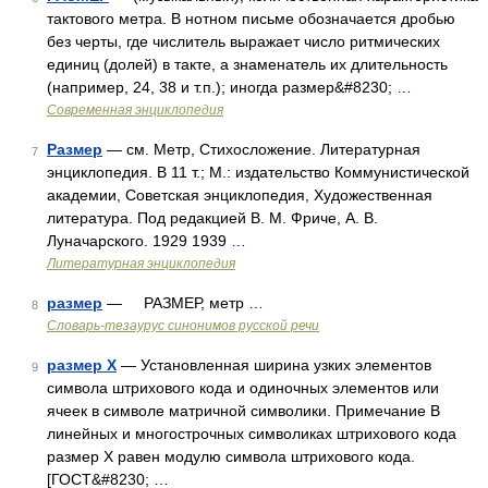
тактового метра. В нотном письме обозначается дробью
без черты, где числитель выражает число ритмических
единиц (долей) в такте, а знаменатель их длительность
(например, 24, 38 и т.п.); иногда размер&#8230; …
Современная энциклопедия
Размер
— см. Метр, Стихосложение. Литературная
7
энциклопедия. В 11 т.; М.: издательство Коммунистической
академии, Советская энциклопедия, Художественная
литература. Под редакцией В. М. Фриче, А. В.
Луначарского. 1929 1939 …
Литературная энциклопедия
размер
— РАЗМЕР, метр …
8
Словарь-тезаурус синонимов русской речи
размер X
— Установленная ширина узких элементов
9
символа штрихового кода и одиночных элементов или
ячеек в символе матричной символики. Примечание В
линейных и многострочных символиках штрихового кода
размер Х равен модулю символа штрихового кода.
[ГОСТ&#8230; …