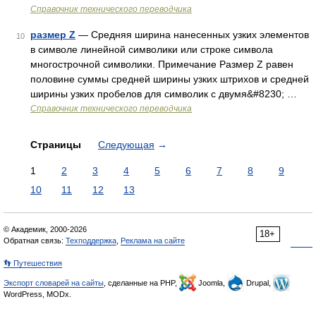
Справочник технического переводчика
размер Z
— Средняя ширина нанесенных узких элементов
10
в символе линейной символики или строке символа
многострочной символики. Примечание Размер Z равен
половине суммы средней ширины узких штрихов и средней
ширины узких пробелов для символик с двумя&#8230; …
Справочник технического переводчика
Страницы
Следующая
→
1
2
3
4
5
6
7
8
9
10
11
12
13
© Академик, 2000-2026
18+
Обратная связь:
Техподдержка
,
Реклама на сайте
👣 Путешествия
Экспорт словарей на сайты
, сделанные на PHP,
Joomla,
Drupal,
WordPress, MODx.