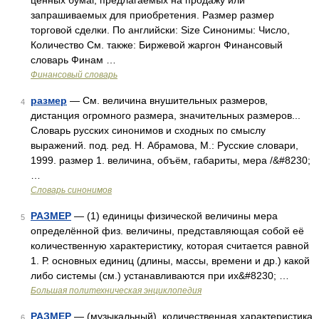
ценных бумаг, предлагаемых на продажу или
запрашиваемых для приобретения. Размер размер
торговой сделки. По английски: Size Синонимы: Число,
Количество См. также: Биржевой жаргон Финансовый
словарь Финам …
Финансовый словарь
размер
— См. величина внушительных размеров,
4
дистанция огромного размера, значительных размеров...
Словарь русских синонимов и сходных по смыслу
выражений. под. ред. Н. Абрамова, М.: Русские словари,
1999. размер 1. величина, объём, габариты, мера /&#8230;
…
Словарь синонимов
РАЗМЕР
— (1) единицы физической величины мера
5
определённой физ. величины, представляющая собой её
количественную характеристику, которая считается равной
1. Р. основных единиц (длины, массы, времени и др.) какой
либо системы (см.) устанавливаются при их&#8230; …
Большая политехническая энциклопедия
РАЗМЕР
— (музыкальный), количественная характеристика
6